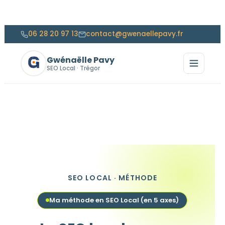
06 28 20 97 13
contact@gwenaellepavy.fr
Gwénaëlle Pavy
SEO Local · Trégor
SEO LOCAL · MÉTHODE
Ma méthode en SEO Local (en 5 axes)